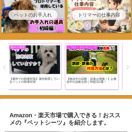
ペットのお手入れ
トリマーの仕事内容
トリミング関連
ペットフード
ペ
お散
トリマーの就職活動って何やればいい
【超重要！！ペットフードの選び方
【犬
の？
③】～ フードローテーションのやり
由！
方とおススメのドッグフード ～
いい
Amazon・楽天市場で購入できる！おスス
メの『ペットシーツ』を紹介します。