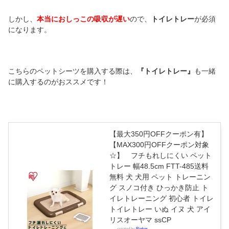
しかし、
本当におしっこの吸収が遅い
ので、
トイレトレー
が必須
になります。
こちらのペットシーツを購入する際は、
『トイレトレー』
も一緒
に購入するのがおススメです！
【最大350円OFFクーポン有】
【MAX300円OFFクーポン対象
☆】 フチもれしにくい ペット
トレー 幅48.5cm FTT-485送料
無料 犬 犬用 ペット トレーニン
グ スノコ付き ひっかき防止 ト
イレトレーニング 初心者 トイレ
トイレトレー いぬ イヌ 犬 アイ
リスオーヤマ ssCP
created by
Rinker