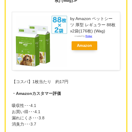
枚) (Wag)≫
by Amazon ペットシー
ツ 厚型 レギュラー 88枚
x2袋(176枚) (Wag)
created by
Rinker
Amazon
【コスパ】1枚当たり 約17円
・Amazonカスタマー評価
吸収性･･･4.1
お買い得･･･4.1
漏れにくさ･･･3.8
消臭力･･･3.7