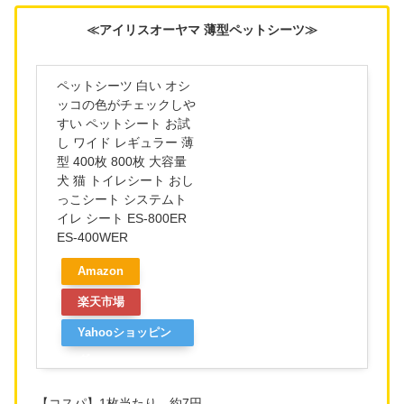
≪アイリスオーヤマ 薄型ペットシーツ≫
ペットシーツ 白い オシ
ッコの色がチェックしや
すい ペットシート お試
し ワイド レギュラー 薄
型 400枚 800枚 大容量
犬 猫 トイレシート おし
っこシート システムト
イレ シート ES-800ER
ES-400WER
Amazon
楽天市場
Yahooショッピン
グ
【コスパ】1枚当たり 約7円