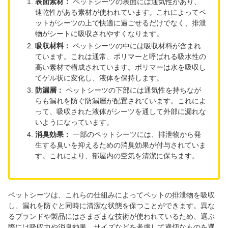
表面素材：
ペットシーツの表面には通気性があり、
速乾性がある素材が使われています。これによってペ
ットがシーツの上で快適に過ごせるだけでなく、排泄
物がシートに吸収されやすくなります。
吸収材料：
ペットシーツの中には吸収材料が含まれ
ています。これは通常、ポリマーと呼ばれる吸水性の
高い素材で構成されています。ポリマーは水を吸収し
てゲル状に変化し、液体を保持します。
防漏層：
ペットシーツの下部には通気性を持ちなが
らも漏れを防ぐ防漏層が配置されています。これによ
って、吸収された液体がシーツを通して外部に漏れな
いようになっています。
消臭効果：
一部のペットシーツには、排泄物から発
生する臭いを抑えるための消臭効果が付与されていま
す。これにより、部屋内の空気を清潔に保ちます。
ペットシーツは、これらの仕組みによってペットの排泄物を吸収
し、漏れを防ぐと同時に清潔な状態を保つことができます。異な
るブランドや製品にはさまざまな技術が使われているため、選ぶ
際には吸収力や消臭効果、サイズなどを考慮して適切なものを選