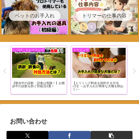
ペットのお手入れ
トリマーの仕事内容
しつけ・トレーニング
トリミング
ト
てい
【散歩中の誤飲・誤食は危険！】お散
【トリミング料金を節約する方法
トリ
歩中の誤飲を防ぐ対処法3選！
♪①】～お手入れが簡単な犬種を飼お
の？
う♪～
お問い合わせ