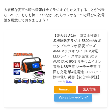
大規模な災害の時の情報は全てラジオでしか入手することが出来
ないので、もしも持っていなかったらラジオを一つと呼びの乾電
池を用意しておきましょう！
【楽天58週1位！防災士推薦】
多機能防災ラジオ 5800mAh ポ
ータブルラジオ 防災グッズ
AM/FMラジオ ワイドFM対応
LEDライト スマホ充電 SOS
AUX 防水 IPX3 リチウムイオン
電池 USB充電 ソーラー充電 手
回し充電 単4乾電池 コンパクト
懐中電灯 災害【安心1年保証】
created by
Rinker
Amazon
楽天市場
Yahooショッピング