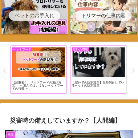
ペットのお手入れ
トリマーの仕事内容
トリミング関連
ペットフード
ペ
てい
トリマーの就職活動って何やればいい
【超重要！！ペットフードの選び方
【超
の？
②】～ 原材料をチェックする理由と
③】
は？ ～
方と
災害時の備えしていますか？【人間編】
防災