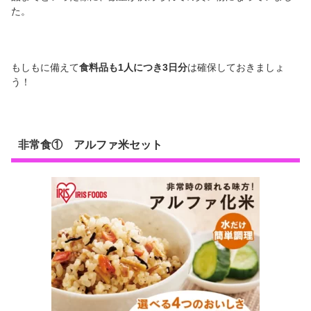
た。
もしもに備えて
食料品も1人につき3日分
は確保しておきましょ
う！
非常食① アルファ米セット