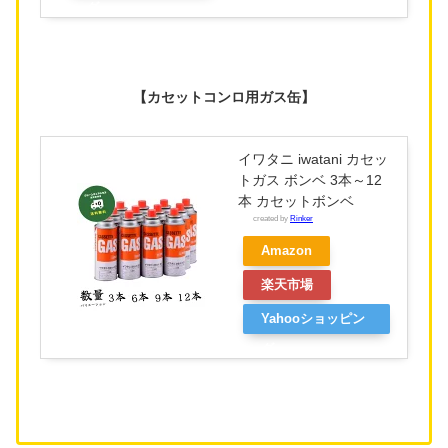
グ
【カセットコンロ用ガス缶】
イワタニ iwatani カセッ
トガス ボンベ 3本～12
本 カセットボンベ
created by
Rinker
Amazon
楽天市場
Yahooショッピン
グ