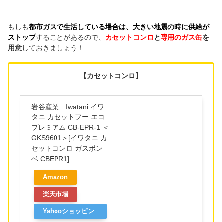
もしも
都市ガスで生活している場合は、大きい地震の時に供給が
ストップ
することがあるので、
カセットコンロ
と
専用のガス缶
を
用意
しておきましょう！
【カセットコンロ】
岩谷産業 Iwatani イワ
タニ カセットフー エコ
プレミアム CB-EPR-1 ＜
GKS9601＞[イワタニ カ
セットコンロ ガスボン
ベ CBEPR1]
Amazon
楽天市場
Yahooショッピン