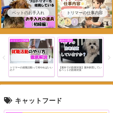
ペットのお手入れ
トリマーの仕事内容
トリミング関連
屋外の環境
ペ
トリマーの就職活動って何やればいい
【屋外での防寒対策】屋外飼育してい
【超
飼お
の？
るペットの防寒対策
①】
ドの
キャットフード