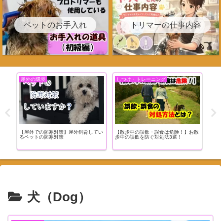
ペットのお手入れ
トリマーの仕事内容
屋外の環境
しつけ・トレーニング
ト
【屋外での防寒対策】屋外飼育してい
【散歩中の誤飲・誤食は危険！】お散
トリ
飼お
るペットの防寒対策
歩中の誤飲を防ぐ対処法3選！
の？
犬（Dog）